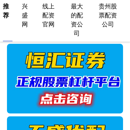
推
兴
线上
最大
贵州股
荐
盛
配资
的配
票配资
网
官网
资公
公司
司