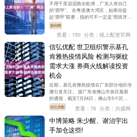
不用千里迢迢跑去欧洲，广东人有自己
的“西甲”。 在粤港澳大湾区，如果你提
起“西甲”联赛，指的可不一定是“西班牙足
球甲级联赛”，而且很大概率指的是在佛
股利网
山三水西南街....
查看：
150
分类：
线上配资官网
信弘优配 世卫组织警示基孔
肯雅热疫情风险 检测与驱蚊
需求大涨 券商火线解读投资
机会
近期，基孔肯雅热疫情在广东部分地区传
播引发关注。 据广东省佛山市各区最新
的通报，截至7月24日，佛山市5个区已
累计报告基孔肯雅热确诊病例超过4000
信弘优配
查看：
76
分类：
兴盛网
例。此外，世....
中博策略 朱少醒、谢治宇出
手加仓这些!