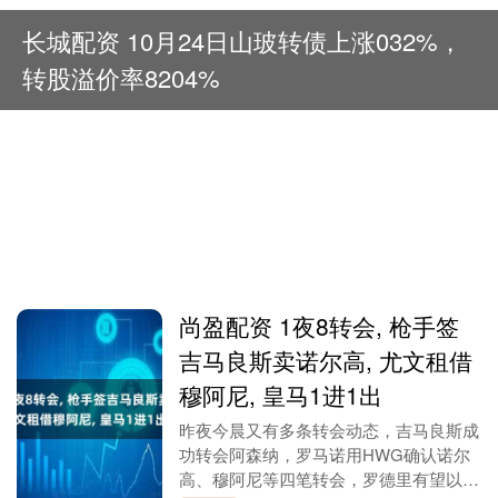
长城配资 10月24日山玻转债上涨032%，
转股溢价率8204%
尚盈配资 1夜8转会, 枪手签
吉马良斯卖诺尔高, 尤文租借
穆阿尼, 皇马1进1出
昨夜今晨又有多条转会动态，吉马良斯成
功转会阿森纳，罗马诺用HWG确认诺尔
高、穆阿尼等四笔转会，罗德里有望以