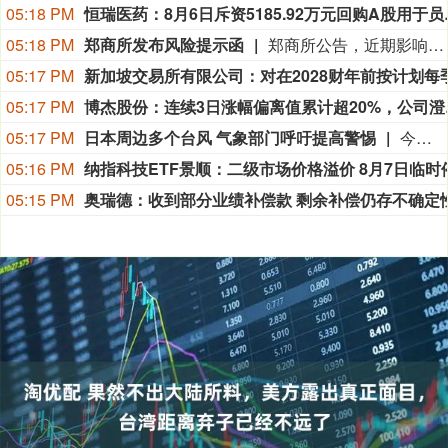
05:18 PM
恒瑞医药：8月6
05:18 PM
郑商所发布风险提示函
郑商所公告，近期影响尿素市场的不确定性因素较多，请各会员单位切实加强投资者教育和风险防范工作，提醒投资者理性参与，合规交易。
05:17 PM
05:17 PM
博杰股份：连
05:17 PM
日本周边多个台风 气象部门呼吁提高警惕
今年第13号台风“白海豚”6日上午在西北太平洋上向西北方向移动，预计7日白天穿过琉球群岛后移入东海。与此同时，第15号台风“灿鸿”距离日本东京东南方向约2500公里，热带低压“鲸鱼”在菲律宾吕宋岛附近。受到多个台风影响，日本方面6日消息称，日本航空、全日空等航空公司相继取消未来几天共计数百架次航班，受影响旅客超7万人。日本气象厅呼吁冲绳、九州南部等地民众警惕巨浪、暴风以及极端天气引发的次生灾害。（央视新闻）
05:16 PM
05:15 PM