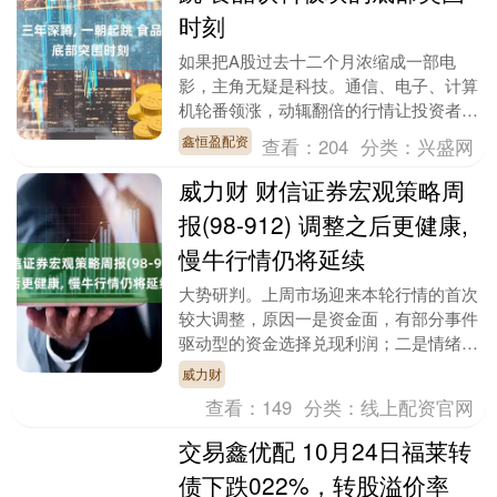
时刻
如果把A股过去十二个月浓缩成一部电
影，主角无疑是科技。通信、电子、计算
机轮番领涨，动辄翻倍的行情让投资者肾
上腺素飙升。然而，聚光灯之外，曾经的
鑫恒盈配资
查看：
204
分类：
兴盛网
投资C位——传统消....
威力财 财信证券宏观策略周
报(98-912) 调整之后更健康,
慢牛行情仍将延续
大势研判。上周市场迎来本轮行情的首次
较大调整，原因一是资金面，有部分事件
驱动型的资金选择兑现利润；二是情绪
面，此前指数出现加速上行态势，市场节
威力财
奏有健康调整的内在....
查看：
149
分类：
线上配资官网
交易鑫优配 10月24日福莱转
债下跌022%，转股溢价率