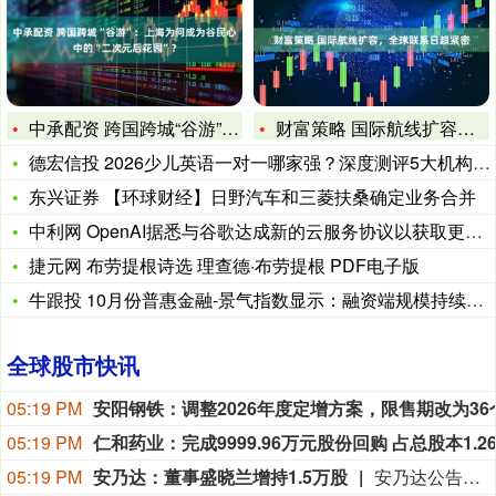
中承配资 跨国跨城“谷游”：上海为何成为谷民心中的“二次元后
财富策略 国际航线扩容，全球联系日趋紧密
德宏信投 2026少儿英语一对一哪家强？深度测评5大机构，伴
东兴证券 【环球财经】日野汽车和三菱扶桑确定业务合并
中利网 OpenAI据悉与谷歌达成新的云服务协议以获取更多计
捷元网 布劳提根诗选 理查德·布劳提根 PDF电子版
牛跟投 10月份普惠金融-景气指数显示：融资端规模持续扩张
全球股市快讯
05:19 PM
05:19 PM
05:19 PM
安乃达：董事盛晓兰增持1.5万股
安乃达公告，公司董事、副总经理盛晓兰基于对公司未来发展前景的坚定信心与价值认同，于2026年8月5日至6日通过上海证券交易所交易系统以二级市场集中竞价方式增持公司股份15000股，占公司总股本的0.0129%，增持金额为41.21万元。本次增持前盛晓兰未持有公司股份，增持完成后其及一致行动人合计持股1001.5万股，占公司总股本的8.60%。