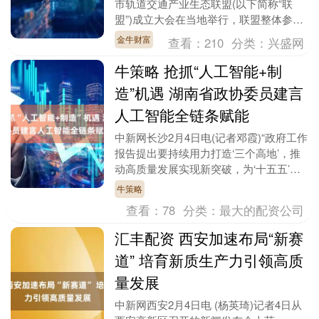
市轨道交通产业生态联盟(以下简称“联
盟”)成立大会在当地举行，联盟整体参与
单位已达218家。 据悉，联盟是在政府引
金牛财富
查看：
210
分类：
兴盛网
导....
牛策略 抢抓“人工智能+制
造”机遇 湖南省政协委员建言
人工智能全链条赋能
中新网长沙2月4日电(记者邓霞)“政府工作
报告提出要持续用力打造‘三个高地’，推
动高质量发展实现新突破，为‘十五五’时
期湖南装备制造行业指明了前进方
牛策略
向。”正在召....
查看：
78
分类：
最大的配资公司
汇丰配资 西安加速布局“新赛
道” 培育新质生产力引领高质
量发展
中新网西安2月4日电 (杨英琦)记者4日从