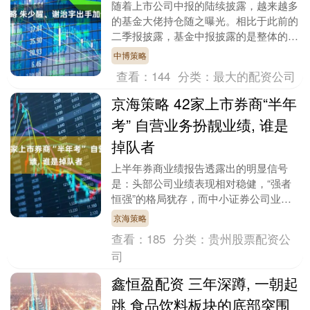
随着上市公司中报的陆续披露，越来越多
的基金大佬持仓随之曝光。相比于此前的
二季报披露，基金中报披露的是整体的持
仓，能够较为全方位的展现大佬的整体投
中博策略
资思路。 我们认....
查看：
144
分类：
最大的配资公司
京海策略 42家上市券商“半年
考” 自营业务扮靓业绩, 谁是
掉队者
上半年券商业绩报告透露出的明显信号
是：头部公司业绩表现相对稳健，“强者
恒强”的格局犹存，而中小证券公司业绩
分化明显，既有“爆发式”增长的“黑马”，
京海策略
也有营业收入逆....
查看：
185
分类：
贵州股票配资公
司
鑫恒盈配资 三年深蹲, 一朝起
跳 食品饮料板块的底部突围