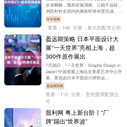
步道蜿蜒，微风吹皱湖面。公园不远处，
涧田村村史馆内的展陈即将布置完成。谈
起涧田村历史，村党支部书记王坚如数家
牛牛策略
珍，“涧田村原来....
查看：
148
分类：
最大的配资公司
盈远期策略 日本平面设计大
展“一天世界”亮相上海，超
300件原作展出
7月26日，“一天世界：Graphic Design in
Japan”中国巡展上海站在复星艺术中心开
幕。展览由日本平面设计师协会
（JAGDA）联合上海复星艺术....
盈远期策略
查看：
110
分类：
贵州股票配资公
司
股利网 粤上新台阶丨“厂
牌”踢出“世界波”