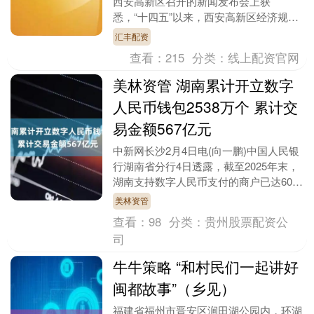
西安高新区召开的新闻发布会上获
悉，“十四五”以来，西安高新区经济规模
实现稳步跃升。规上工业总产值从2035
汇丰配资
亿元增至42....
查看：
215
分类：
线上配资官网
美林资管 湖南累计开立数字
人民币钱包2538万个 累计交
易金额567亿元
中新网长沙2月4日电(向一鹏)中国人民银
行湖南省分行4日透露，截至2025年末，
湖南支持数字人民币支付的商户已达60.7
万户，累计开立钱包2538万个，累计交
美林资管
易....
查看：
98
分类：
贵州股票配资公
司
牛牛策略 “和村民们一起讲好
闽都故事”（乡见）
福建省福州市晋安区涧田湖公园内，环湖