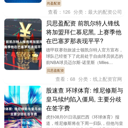
6500万欧元加盟皇马，佛罗伦萨希望租
尚盈配资
借马斯坦托诺，具....
查看：
126
分类：
最大的配资公司
贝思盈配资 前凯尔特人锋线
将加盟拜仁慕尼黑, 上赛季他
在巴塞罗那表现平平?
德甲联赛劲旅波士顿凯尔特人官方宣布，
球队已经签下了此前处于自由球员状态的
前NBA球员迈尔斯-诺里斯（Miles
Norris），这也将是他首次出现在德甲联
贝思盈配资
赛赛场....
查看：
68
分类：
线上配资官网
股速查 环球体育: 维尼修斯与
皇马续约陷入僵局, 主要分歧
在签字费
虎扑08月01日讯据巴西《环球体育》报
道，维尼修斯将在下周一归队，但他与皇