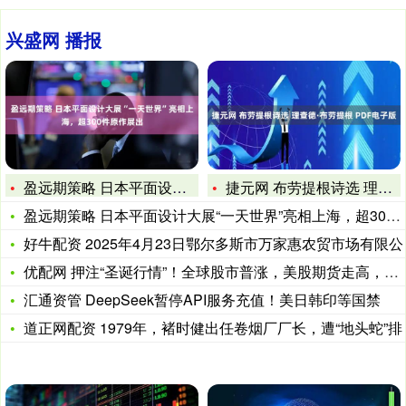
兴盛网 播报
盈远期策略 日本平面设计大展“一天世界”亮相上海，超300件
捷元网 布劳提根诗选 理查德·布劳提根 PDF电子版
盈远期策略 日本平面设计大展“一天世界”亮相上海，超300件
好牛配资 2025年4月23日鄂尔多斯市万家惠农贸市场有限公
优配网 押注“圣诞行情”！全球股市普涨，美股期货走高，黄金站
汇通资管 DeepSeek暂停API服务充值！美日韩印等国禁
道正网配资 1979年，褚时健出任卷烟厂厂长，遭“地头蛇”排