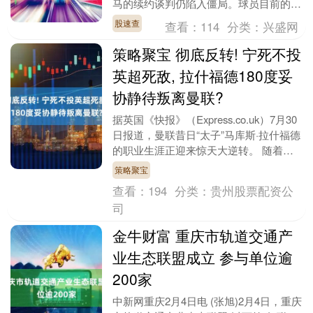
马的续约谈判仍陷入僵局。球员目前的合
同将在2027年夏天到期，双方最大的分
股速查
查看：
114
分类：
兴盛网
歧并非年薪，....
策略聚宝 彻底反转! 宁死不投
英超死敌, 拉什福德180度妥
协静待叛离曼联?
据英国《快报》（Express.co.uk）7月30
日报道，曼联昔日“太子”马库斯·拉什福德
的职业生涯正迎来惊天大逆转。 随着夏
季转会窗口进入白热化，这位曾被寄....
策略聚宝
查看：
194
分类：
贵州股票配资公
司
金牛财富 重庆市轨道交通产
业生态联盟成立 参与单位逾
200家
中新网重庆2月4日电 (张旭)2月4日，重庆