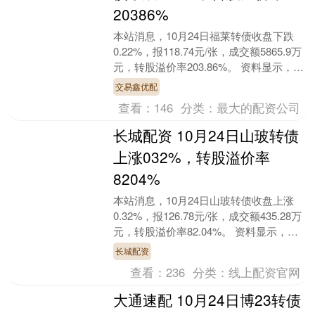
20386%
本站消息，10月24日福莱转债收盘下跌
0.22%，报118.74元/张，成交额5865.9万
元，转股溢价率203.86%。 资料显示，福
莱转债信用级别为“AA”....
交易鑫优配
查看：
146
分类：
最大的配资公司
长城配资 10月24日山玻转债
上涨032%，转股溢价率
8204%
本站消息，10月24日山玻转债收盘上涨
0.32%，报126.78元/张，成交额435.28万
元，转股溢价率82.04%。 资料显示，山
玻转债信用级别为“AA-”....
长城配资
查看：
236
分类：
线上配资官网
大通速配 10月24日博23转债